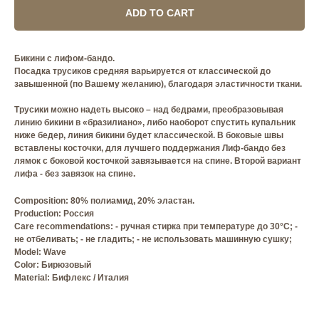
ADD TO CART
Бикини с лифом-бандо.
Посадка трусиков средняя варьируется от классической до
завышенной (по Вашему желанию), благодаря эластичности ткани.
Трусики можно надеть высоко – над бедрами, преобразовывая
линию бикини в «бразилиано», либо наоборот спустить купальник
ниже бедер, линия бикини будет классической. В боковые швы
вставлены косточки, для лучшего поддержания Лиф-бандо без
лямок с боковой косточкой завязывается на спине. Второй вариант
лифа - без завязок на спине.
Composition: 80% полиамид, 20% эластан.
Production: Россия
Care recommendations: - ручная стирка при температуре до 30°C; -
не отбеливать; - не гладить; - не использовать машинную сушку;
Model: Wave
Сolor: Бирюзовый
Material: Бифлекс / Италия