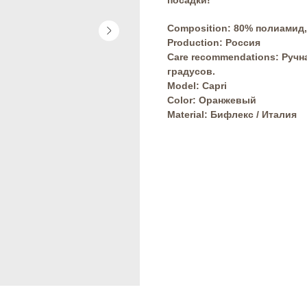
посадки!
Composition: 80% полиамид,
Production: Россия
Care recommendations: Ручна
градусов.
Model: Capri
Сolor: Оранжевый
Material: Бифлекс / Италия