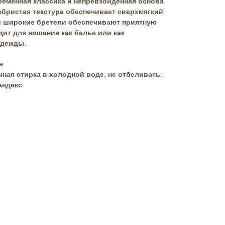
временная классика и непревзойденная основа
ебристая текстура обеспечивает сверхмягкий
и широкие бретели обеспечивают приятную
ит для ношения как белье или как
одежды.
я
чная стирка в холодной воде, не отбеливать.
андекс