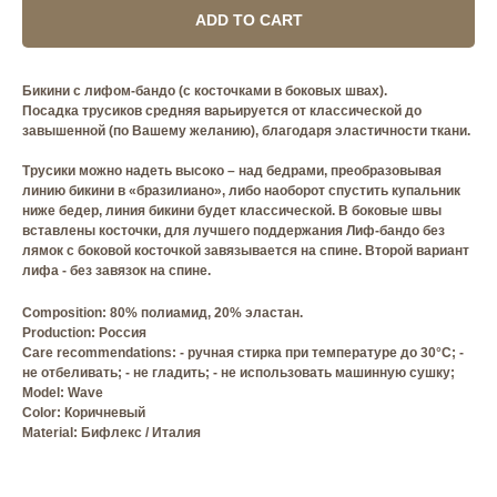
ADD TO CART
Бикини с лифом-бандо (с косточками в боковых швах).
Посадка трусиков средняя варьируется от классической до
завышенной (по Вашему желанию), благодаря эластичности ткани.
Трусики можно надеть высоко – над бедрами, преобразовывая
линию бикини в «бразилиано», либо наоборот спустить купальник
ниже бедер, линия бикини будет классической. В боковые швы
вставлены косточки, для лучшего поддержания Лиф-бандо без
лямок с боковой косточкой завязывается на спине. Второй вариант
лифа - без завязок на спине.
Composition: 80% полиамид, 20% эластан.
Production: Россия
Care recommendations: - ручная стирка при температуре до 30°C; -
не отбеливать; - не гладить; - не использовать машинную сушку;
Model: Wave
Сolor: Коричневый
Material: Бифлекс / Италия