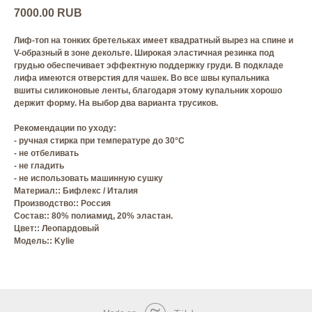
7000.00
RUB
Лиф-топ на тонких бретельках имеет квадратный вырез на спине и
V-образный в зоне декольте. Широкая эластичная резинка под
грудью обеспечивает эффектную поддержку груди. В подкладе
лифа имеются отверстия для чашек. Во все швы купальника
вшиты силиконовые ленты, благодаря этому купальник хорошо
держит форму. На выбор два варианта трусиков.
Рекомендации по уходу:
- ручная стирка при температуре до 30°C
- не отбеливать
- не гладить
- не использовать машинную сушку
Материал:: Бифлекс / Италия
Производство:: Россия
Состав:: 80% полиамид, 20% эластан.
Цвет:: Леопардовый
Модель:: Kylie